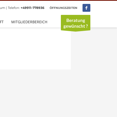
um | Telefon:
+49911-778936
ÖFFNUNGSZEITEN
×
hr
Beratung
FT
MITGLIEDERBEREICH
0.30 Uhr
gewünscht ?