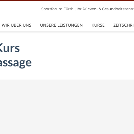
Sportforum Fürth | Ihr Rücken- & Gesundheitszentr
ÖFFNUNGSZEITEN:
Montags & Donnerstag 7.00 Uhr bis 20.30 U
WIR ÜBER UNS
UNSERE LEISTUNGEN
KURSE
ZEITSCHRI
Dienstag, Mittwoch & Freitag 8.00 Uhr bis 2
Samstag 12.00 Uhr bis 18.00 Uhr
Sonn- & Feiertag 10.00 Uhr bis 14.00 Uhr
Kurs
assage