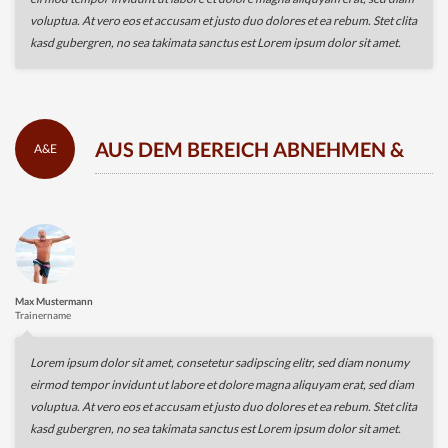
voluptua. At vero eos et accusam et justo duo dolores et ea rebum. Stet clita
kasd gubergren, no sea takimata sanctus est Lorem ipsum dolor sit amet.
AUS DEM BEREICH ABNEHMEN &
A&E
ERNÄHRUNG
Max Mustermann
Trainername
Lorem ipsum dolor sit amet, consetetur sadipscing elitr, sed diam nonumy
eirmod tempor invidunt ut labore et dolore magna aliquyam erat, sed diam
voluptua. At vero eos et accusam et justo duo dolores et ea rebum. Stet clita
kasd gubergren, no sea takimata sanctus est Lorem ipsum dolor sit amet.