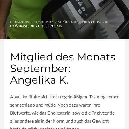
DIENSTAG, 05 SEPTEMBER 2017
/
VERÖFFENTLICHT IN
ABNEHMEN &
ERNÄHRUNG
,
MITGLIED DES MONATS
Mitglied des Monats
September:
Angelika K.
Angelika fühlte sich trotz regelmäßigem Training immer
sehr schlapp und müde. Noch dazu waren ihre
Blutwerte, wie das Cholesterin, sowie die Triglyceride
alles andere als in der Norm und auch das Gewicht
hätte deutlich weniger sein können.