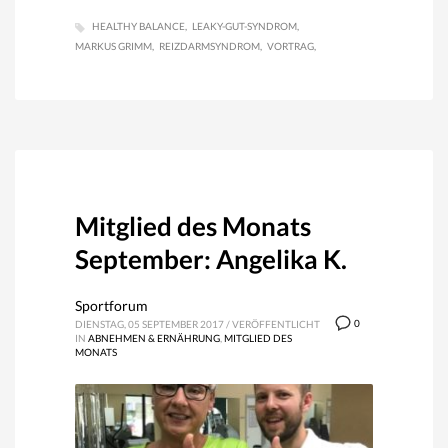
HEALTHY BALANCE
LEAKY-GUT-SYNDROM
MARKUS GRIMM
REIZDARMSYNDROM
VORTRAG
Mitglied des Monats
September: Angelika K.
Sportforum
0
DIENSTAG, 05 SEPTEMBER 2017
/
VERÖFFENTLICHT
IN
ABNEHMEN & ERNÄHRUNG
,
MITGLIED DES
MONATS