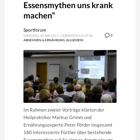
Essensmythen uns krank
machen“
Sportforum
0
DIENSTAG, 30 MAI 2017
/
VERÖFFENTLICHT IN
ABNEHMEN & ERNÄHRUNG
,
ALLGEMEIN
Im Rahmen zweier Vorträge klärten der
Heilpraktiker Markus Grimm und
Ernährungsexperte Peter Förder insgesamt
180 interessierte Fürther über bestehende
Essensmythen auf. So ging es darum wie uns