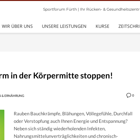
Sportforum Fürth | Ihr Rücken- & Gesundheitszentr
ÖFFNUNGSZEITEN:
Montags & Donnerstag 7.00 Uhr bis 20.30 U
WIR ÜBER UNS
UNSERE LEISTUNGEN
KURSE
ZEITSCHRI
Dienstag, Mittwoch & Freitag 8.00 Uhr bis 2
Samstag 12.00 Uhr bis 18.00 Uhr
Sonn- & Feiertag 10.00 Uhr bis 14.00 Uhr
rm in der Körpermitte stoppen!
0
 & ERNÄHRUNG
Rauben Bauchkrämpfe, Blähungen, Völlegefühle, Durchfall
oder Verstopfung auch Ihnen Energie und Entspannung?
Neben sich ständig wiederholenden Infekten,
Nahrungsmittelunverträglichkeiten und chronisch-