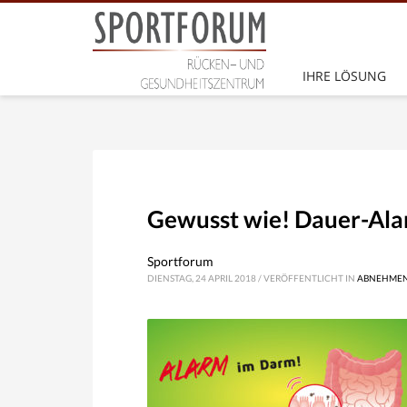
SPORTFORUM FÜRTH
Löwenpl. 4-8
IHRE LÖSUNG
D-90762 Fürth
Telefon: 0911 778936
E-Mail:
kontakt@sportforum-fuerth.de
Gewusst wie! Dauer-Ala
Sportforum
DIENSTAG, 24 APRIL 2018
/
VERÖFFENTLICHT IN
ABNEHMEN