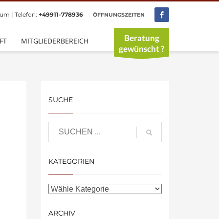
um | Telefon:
+49911-778936
ÖFFNUNGSZEITEN
×
hr
Beratung
FT
MITGLIEDERBEREICH
0.30 Uhr
gewünscht ?
SUCHE
KATEGORIEN
ARCHIV