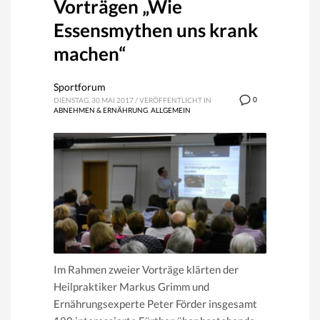
Vorträgen „Wie
Essensmythen uns krank
machen“
Sportforum
0
DIENSTAG, 30 MAI 2017
/
VERÖFFENTLICHT IN
ABNEHMEN & ERNÄHRUNG
,
ALLGEMEIN
Im Rahmen zweier Vorträge klärten der
Heilpraktiker Markus Grimm und
Ernährungsexperte Peter Förder insgesamt