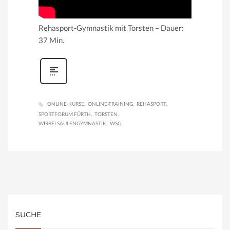
Rehasport-Gymnastik mit Torsten – Dauer:
37 Min.
ONLINE-KURSE
ONLINE-TRAINING
REHASPORT
SPORTFORUM FÜRTH
TORSTEN
WIRBELSÄULENGYMNASTIK
WSG
SUCHE