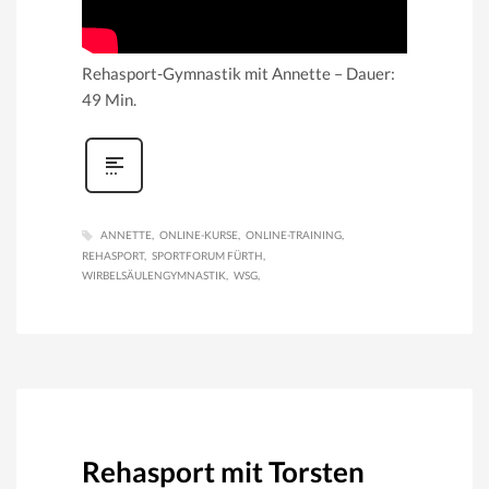
Rehasport-Gymnastik mit Annette – Dauer:
49 Min.
ANNETTE
ONLINE-KURSE
ONLINE-TRAINING
REHASPORT
SPORTFORUM FÜRTH
WIRBELSÄULENGYMNASTIK
WSG
Rehasport mit Torsten