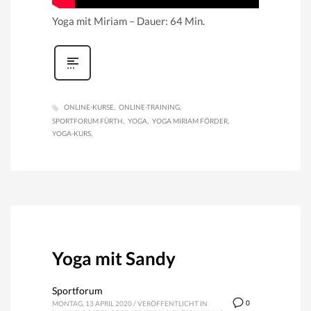
Yoga mit Miriam – Dauer: 64 Min.
ONLINE-KURSE
ONLINE-TRAINING
SPORTFORUM FÜRTH
YOGA
YOGA MIRIAM FÖRDER
YOGA-KURS
Yoga mit Sandy
Sportforum
0
MONTAG, 13 APRIL 2020
/
VERÖFFENTLICHT IN