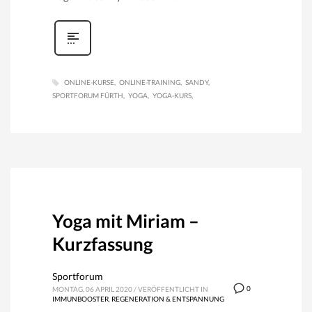
ONLINE-KURSE
ONLINE-TRAINING
SANDY
SPORTFORUM FÜRTH
YOGA
YOGA-KURS
Yoga mit Miriam –
Kurzfassung
Sportforum
0
MONTAG, 06 APRIL 2020
/
VERÖFFENTLICHT IN
IMMUNBOOSTER
,
REGENERATION & ENTSPANNUNG